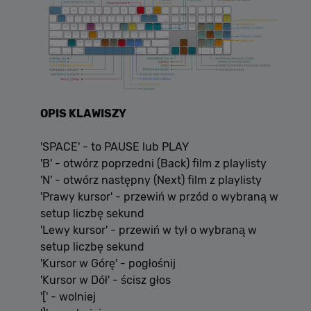
OPIS KLAWISZY
'SPACE' - to PAUSE lub PLAY
'B' - otwórz poprzedni (Back) film z playlisty
'N' - otwórz następny (Next) film z playlisty
'Prawy kursor' - przewiń w przód o wybraną w
setup liczbę sekund
'Lewy kursor' - przewiń w tył o wybraną w
setup liczbę sekund
'Kursor w Górę' - pogłośnij
'Kursor w Dół' - ścisz głos
'[' - wolniej