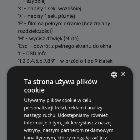
']' - szybciej
'<' - napisy 1 sek. wcześniej
'>' - napisy 1 sek. później
'F' - film na pełnym ekranie (bez zmiany
rozdzielczości)
'M' - wycisz dźwięk (Mute)
'Esc' - powrót z pełnego ekranu do okna
'I' - OSD Info
'1,2,3,4,5,6,7,8,9' - w przód o 1 do 9 klatek
'R' - Repeat (ciągłe odtwarzanie
×
zaznaczonego fragmentu filmu)
Ta strona używa plików
'O' - otwórz film
cookie
'+' - zwiększ jasność
POLISH
'-' - zmniejsz jasność
Używamy plików cookie w celu
ENGLISH
'L' - pokaż PlayListę
personalizacji treści, reklam i analizy
'Z' - minimalizuj program
naszego ruchu. Udostępniamy również
'F10' - zabezpiecz plik AVI, a nikt nie znający
informacje o tym, jak korzystasz z naszej
hasła go nie obejrzy
witryny, naszym partnerom reklamowym
'F12' - zrób zdjęcie (snapshot) z filmu
i analitycznym, którzy mogą łączyć je z