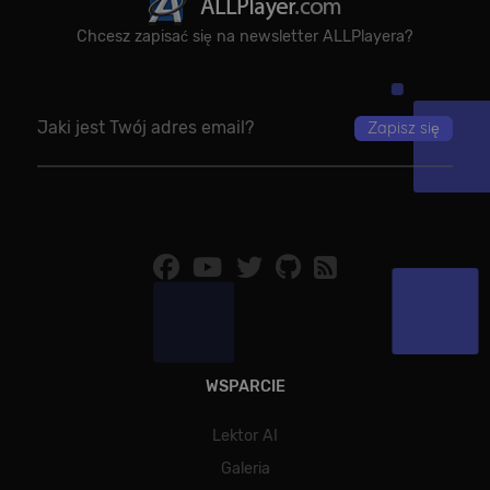
identyfikacji konkretnego użytkownika.
Chcesz zapisać się na newsletter ALLPlayera?
Dostawca /
Okres
Nazwa
Opis
Domena
przechowywania
[abcdef0123456789]
allplayer.com
Sesja
{32}
WSPARCIE
Polityce
prywatności Google
Lektor AI
Galeria