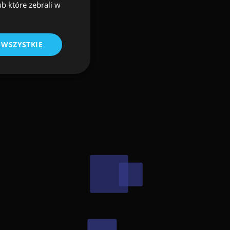
ub które zebrali w
 WSZYSTKIE
nalityczne pliki
ka.
a
Opis