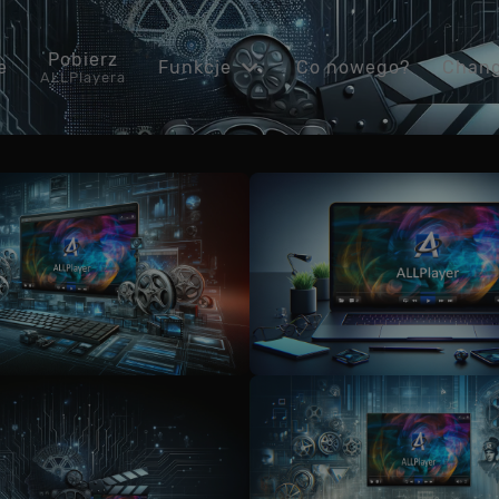
Pobierz
e
Funkcje
Co nowego?
Chang
ALLPlayera