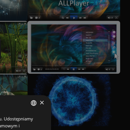
×
chu. Udostępniamy
POLISH
klamowym i
ENGLISH