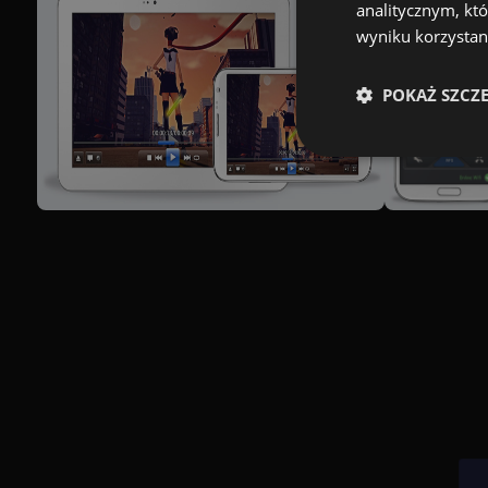
analitycznym, któ
wyniku korzystani
POKAŻ SZCZ
Wydajnościowe pliki c
cookie. Te pliki coo
Nazwa
[abcdef0123456789]