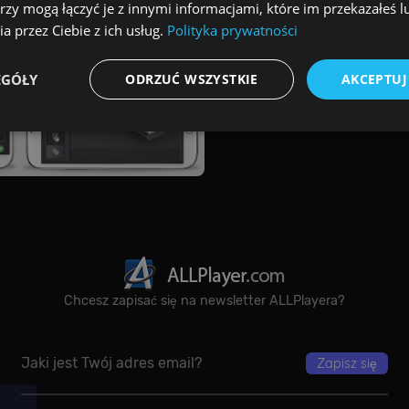
rzy mogą łączyć je z innymi informacjami, które im przekazałeś l
a przez Ciebie z ich usług.
Polityka prywatności
EGÓŁY
ODRZUĆ WSZYSTKIE
AKCEPTUJ
Wydajność
Targetowanie
Funkcjonalność
Niesklasyfikowane
ookie zbierają informację o tym, w jaki sposób odwiedzający korzystają ze strony, np. a
kie nie mogą być wykorzystywane do bezpośredniej identyfikacji konkretnego użytkowni
Dostawca / Domena
Okres przechowywani
{32}
allplayer.com
Sesja
Chcesz zapisać się na newsletter ALLPlayera?