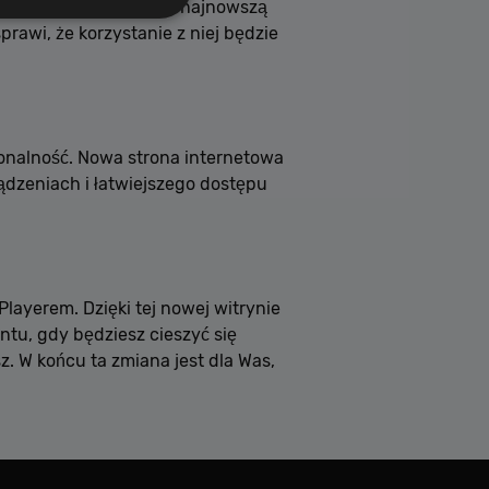
tego, czy chcesz pobrać najnowszą
rawi, że korzystanie z niej będzie
nalityczne pliki
ka.
cjonalność. Nowa strona internetowa
ądzeniach i łatwiejszego dostępu
a
Opis
layerem. Dzięki tej nowej witrynie
tu, gdy będziesz cieszyć się
. W końcu ta zmiana jest dla Was,