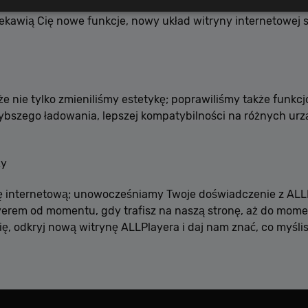
bujesz, jest w zasięgu jednego kliknięcia. Niezależnie od 
iekawią Cię nowe funkcje, nowy układ witryny internetowej sp
Wydajność
Targetowanie
Funkcjonalność
Niesklasyfikowane
ookie zbierają informację o tym, w jaki sposób odwiedzający korzystają ze strony, np. a
kie nie mogą być wykorzystywane do bezpośredniej identyfikacji konkretnego użytkowni
 że nie tylko zmieniliśmy estetykę; poprawiliśmy także funk
ybszego ładowania, lepszej kompatybilności na różnych urz
Dostawca / Domena
Okres przechowywani
{32}
allplayer.com
Sesja
ży
nę internetową; unowocześniamy Twoje doświadczenie z ALLP
erem od momentu, gdy trafisz na naszą stronę, aż do momen
, odkryj nową witrynę ALLPlayera i daj nam znać, co myślisz
Polityce prywatności Google