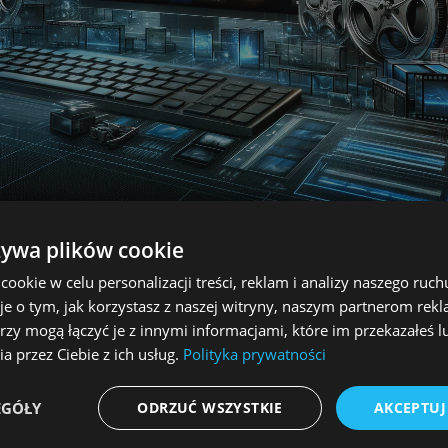
żywa plików cookie
LPlayera!
okie w celu personalizacji treści, reklam i analizy naszego ru
ialny ALLPlayer, właśnie wprowadził zupełnie nowy wygląd 
je o tym, jak korzystasz z naszej witryny, naszym partnerom re
 Cię do jej eksploracji! Nowy projekt strony wprowadza świ
rzy mogą łączyć je z innymi informacjami, które im przekazałeś l
a ALLPlayera.
a przez Ciebie z ich usług.
Polityka prywatności
EGÓŁY
ODRZUĆ WSZYSTKIE
AKCEPTUJ
 czystszy i bardziej nowoczesny układ. Usprawniliśmy nawiga