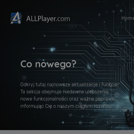
Hom
Co nowego?
Odkryj tutaj najnowsze aktualizacje i funkcje!
Ta sekcja obejmuje niedawne ulepszenia,
nowe funkcjonalności oraz ważne poprawki,
informując Cię o naszym ciągłym rozwoju.