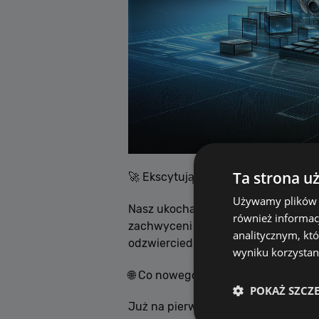
Ta strona u
🚀 Ekscytujące wieści dla fanów AL
Używamy plików co
Nasz ukochany odtwarzacz multimed
również informac
zachwyceni możliwością zaproszenia
analitycznym, któ
odzwierciedla innowacyjnego duch
wyniku korzystani
🌐 Co nowego?
POKAŻ SZCZ
Już na pierwszy rzut oka zauważysz