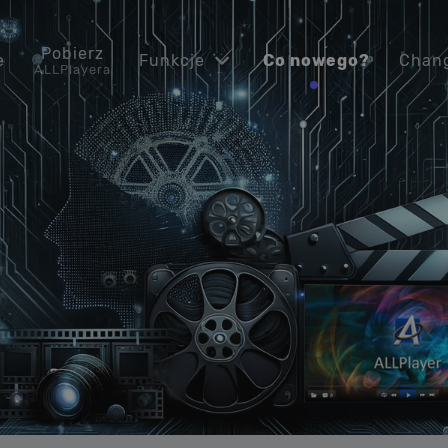
Pobierz
e
Funkcje
Co nowego?
Chan
ALLPlayera