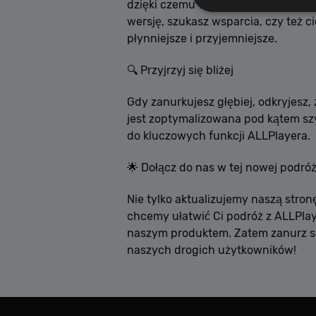
dzięki czemu wszystko, czego potrze
wersję, szukasz wsparcia, czy też c
płynniejsze i przyjemniejsze.
Wydajnościowe pliki c
🔍 Przyjrzyj się bliżej
cookie. Te pliki coo
Gdy zanurkujesz głębiej, odkryjesz,
jest zoptymalizowana pod kątem sz
Nazwa
do kluczowych funkcji ALLPlayera.
[abcdef0123456789]
🌟 Dołącz do nas w tej nowej podró
Nie tylko aktualizujemy naszą stro
chcemy ułatwić Ci podróż z ALLPlay
naszym produktem. Zatem zanurz się
naszych drogich użytkowników!